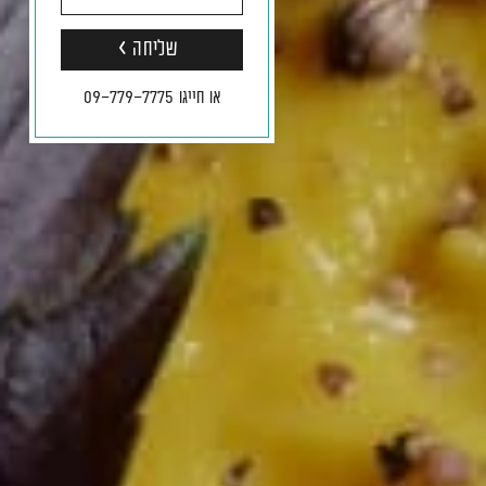
-
צרו
איתנו
או חייגו 09-779-7775
קשר