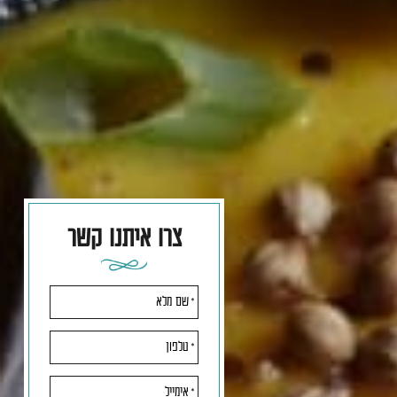
צרו איתנו קשר
אנא
מלאו
את
טופס