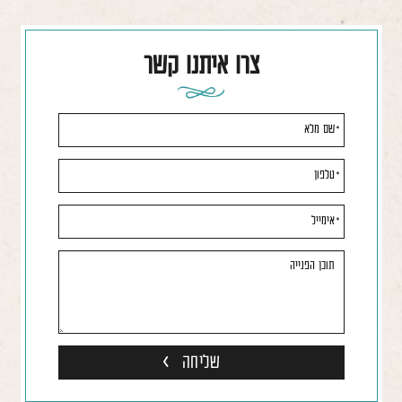
צרו איתנו קשר
אנא
מלאו
את
טופס
-
צרו
איתנו
קשר