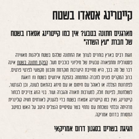
קייטרינג אסאדו בשטח
מארגנים חתונה בטבע? אין כמו קייטרינג אסאדו בשטח
של חברת "עץ השדה"
זוגות רבים בארץ בוחרים לערוך את החתונה שלהם בשטח וליהנות מאווירה
פסטורלית ומתפאורה טבעית של מיליוני כוכבים מעל.
הפקת חתונה בשטח
אינה
דבר של מה בכך, היא מחייבת היערכות מוקדמת ותכנון מקצועי לפרטי פרטים.
ברוב המקרים פונים לחברה המתמחה בהפקת אירועים בשטח וזו דואגת
לפתרונות הצללה או לאוהל עם חימום או עם מיזוג בהתאם לעונה, וכן לגנרטור,
לשולחנות, לפינות זולה, למערכות תאורה והגברה ועוד. בני הזוג צריכים לבחור
קייטרינג, ואין כמו קייטרינג אסאדו בשטח כדי להעניק לאורחים חוויה קולינרית
מדהימה ובלתי נשכחת עם נתחי בשר עסיסיים הנצלים היטב על האש כמיטב
המסורת בדרום אמריקה.
חגיגת בשרים בסגנון דרום אמריקאי