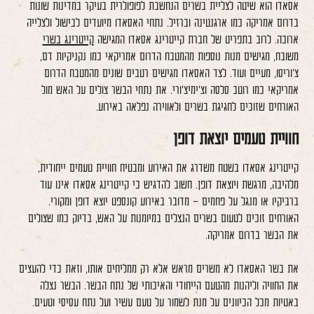
אסאדו הוא שיטה לצליית בשרים הנחשבת לפופולרית בעיקר במדינות שונות
בדרום אמריקה כמו ארגנטינה וברזיל. נתחי האסאדו מיועדים לבישול ולצלייה
ארוכה. לרוב בתפריט של חברת קייטרינג אסאדו המגישה
קייטרינג בשרי
משובח, מגישים מנות נוספות מהמטבח הדרום אמריקאי כמו נקניקיות דם,
צ'וריסו, מעיים ועוד. לצד האסאדו מגישים רטבים שונים מהמטבח הדרום
אמריקאי כמו רוטב סלסה וצ'ימיצ'ורי. את נתחי הבשר צולים על האש מול
האורחים שזוכים לחגיגת בשרים ולאווירה נפלאה באירוע.
חוויית טעמים יוצאת דופן
קייטרינג אסאדו בשטח משדרג את האירוע ומבטיח חוויית טעמים ייחודית,
מלהיבה, מרגשת ויוצאת דופן. חשוב להדגיש כי קייטרינג אסאדו אינו עוד
ברביקיו או מנגל על פחמים – מדובר באירוע קונספט יוצא דופן ומקורי.
האורחים זוכים לטעום בשרים הנצלים במיומנות על האש, בדיוק כמו שצולים
את הבשר בדרום אמריקה.
את בשר האסאדו לא משרים מראש אלא רק ממליחים אותו, וזאת כדי להעצים
את החוויה וליהנות מהטעם הייחודי והאיכותי של נתח הבשר. הבשר נצלה
באטיות מכל הכיוונים על מנת לשמור על טעם עשיר ועל נתח עסיסי וטעים.