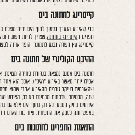
לעריכת אירועים בגנים או באולמות האירועים הסטנ
קייטרינג לחתונה בים
כדי שאירוע הנערך בסמוך לחוף הים יהיה מוצלח בא
תפריט ה
קייטרינג בחתונה
שצריך להיות משובח ולהת
קייטרינג עץ השדה נכנס לתמונה והופך אותה לפשו
ההיבט הקולינרי של חתונה בים
חתונה בים אמנם נמצאת בנקודת פתיחה מצוינת, אב
אפילו יותר מאשר באירוע "רגיל"). אוכל הוא אחד
שנה, מבטיחה שלפחות מבחינת האוכל, האירוע יע
אירועים
בחיק הטבע, לא רק בחוף הים אלא גם במקומ
באפשרותה לספק את התשתית ואת כוח האדם הדרוש
התאמת התפריט לחתונות בים