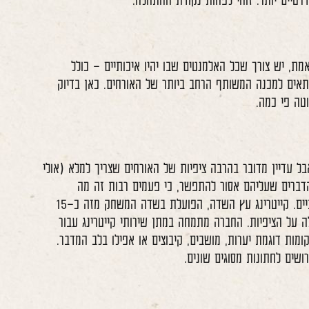
דרטיים יותר. זוהי לפחות נקודת ההתחלה.
מת, יש צורך שכל האלמנטים שבו יהיו איכותיים – כולל
אים למכנה המשותף הרחב ביותר של האורחים. כאן בדיוק
טה פי כמה.
ל עדיין מדובר בהרבה ציפיות של האורחים שצריך למלא (אולי
 הדברים שעליהם אסור להתפשר, כי פעמים רבות זה מה
שהאורחים בעיקר זוכרים מהאירוע אחרי שהוא מסתיים. קייטרינג עץ השדה, הפועלת בשדה המשחק מזה כ-15
לה על הציפיות. החברה מתמחה במתן
שירותי קייטרינג עבור
ות דוגמת יערות, מושבים, קיבוצים או אפילו בלב המדבר.
ים לחתונות מסוגים שונים.