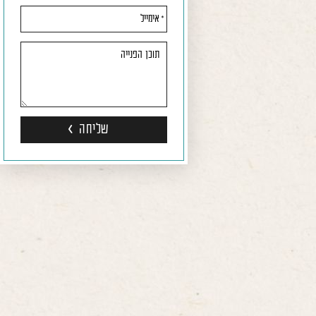
טופס
-
צרו
איתנו
קשר