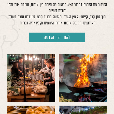
החיבור עם הגבעה בברנר הציג לראווה מה חיבור בין איכות, עבודת צוות ורצון
יכולים לעשות.
תוך זמן קצר, קייטרינג עץ השדה והגבעה בברנר קבעו סטנדרט מנצח בעולם
האירועים, המנפק איכות אירוח אירועים וקולינאריה גבוהות.
לאתר של הגבעה
לפתיחת
לפתיחת
התמונה
התמונה
בגדול
בגדול
-
-
לפתיחת
לפתיחת